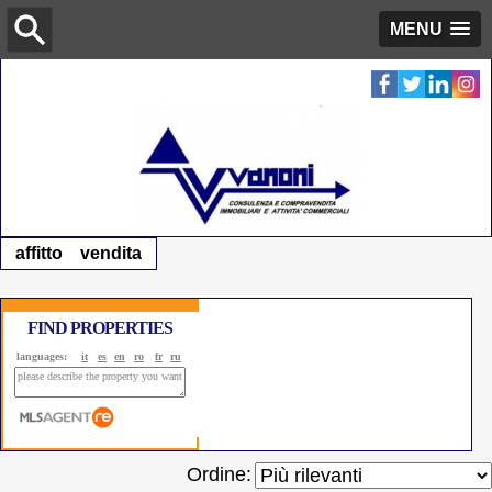
MENU
affitto
vendita
FIND PROPERTIES
languages:
it
es
en
ro
fr
ru
Ordine: