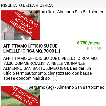
RISULTATO DELLA RICERCA
Bergamo (Bg) - Almenno San Bartolomeo
P
R
O
P
O
S
T
A
I
N
T
E
S
A
D
I
R
E
L
I
M
I
N
A
R
A
T
P
E
€ 750 /mese
AFFITTIAMO UFFICIO SU DUE
Rif. 2699
LIVELLI,DI CIRCA MQ. 70,00 [...]
AFFITTIAMO UFFICIO SU DUE LIVELLI,DI CIRCA MQ.
70,00 COMMERCIALISTA, NELLE VICINANZE
ALMENNO SAN BARTOLOMEO (BG). Desideri un
ufficio termoautonomo, climatizzato, con basse
spese condominiali di soli [...]
A
F
F
A
R
E
P
R
E
Z
Z
O
I
B
A
S
S
A
T
Bergamo (Bg) - Almenno San Bartolomeo
R
O