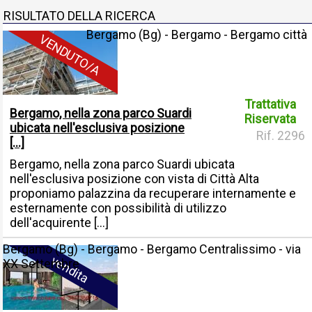
RISULTATO DELLA RICERCA
Bergamo (Bg) - Bergamo - Bergamo città
VENDUTO/A
Trattativa
Bergamo, nella zona parco Suardi
Riservata
ubicata nell'esclusiva posizione
Rif. 2296
[...]
Bergamo, nella zona parco Suardi ubicata
nell'esclusiva posizione con vista di Città Alta
proponiamo palazzina da recuperare internamente e
esternamente con possibilità di utilizzo
dell'acquirente [...]
Bergamo (Bg) - Bergamo - Bergamo Centralissimo - via
vendita
XX Settembre