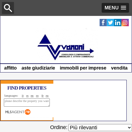
MENU
affitto
aste giudiziarie
immobili per imprese
vendita
FIND PROPERTIES
languages:
it
es
en
ro
fr
ru
Ordine: