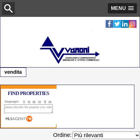
MENU
vendita
FIND PROPERTIES
languages:
it
es
en
ro
fr
ru
Ordine: