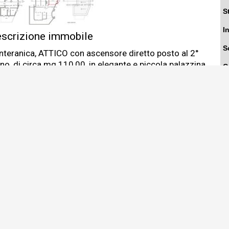
S
I
scrizione immobile
S
nteranica, ATTICO con ascensore diretto posto al 2°
no, di circa mq.110,00, in elegante e piccola palazzina
C
 vista sui colli, di sole 7 unità abitative, posizionata in
N
a tranquilla ben servita, a soli 50 mt dalla fermata
ll'ATB ed a 100 mt da negozi di prima necessità.
B
appartamento è composto da:
ingresso, soggiorno con cucina a vista, 2 camere, bagno e
T
plendidi terrazzi vivibili.
A
mpleta la proprietà il box doppio di circa 43,00 mq con
nessa lavanderia al piano interrato.
C
sibilità di realizzare un 2° bagno nella zona giorno
chiesti € 7.000 aggiuntivi).
R
asse Energetica B (61,43 [kWh/m²a])
B
ezzo richiesto €. 250.000,00 + IVA
C