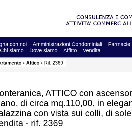
na con noi
Amministrazioni Condominiali
Farmacie
Chi siamo
Dove siamo
Affitto
Vendita
artamento
•
Attico
•
Rif. 2369
onteranica, ATTICO con ascensore 
iano, di circa mq.110,00, in elega
alazzina con vista sui colli, di sole
endita - rif. 2369