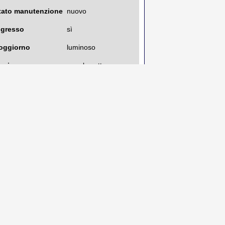
tato manutenzione
nuovo
ngresso
sì
oggiorno
luminoso
ucina
angolo cottura
umero bagni
1
alcone
3
errazzo
si
scensore
si
ondizionatore
predisposizione
impianto
iscaldamento
pavimento autonomo
ox auto
sì, doppio
lasse energetica
B