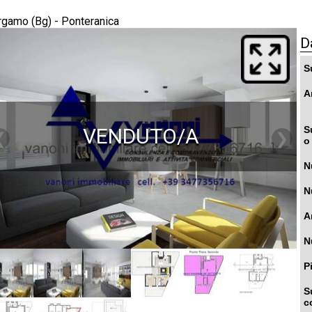
rgamo (Bg) - Ponteranica
D
S
A
VENDUTO/A
S
❮
❯
o
N
N
A
N
P
S
c