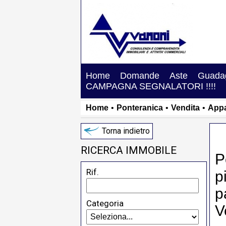
Home
Domande
Aste
Guadag
CAMPAGNA SEGNALATORI !!!!
Home
•
Ponteranica
•
Vendita
•
App
Torna indietro
RICERCA IMMOBILE
P
Rif.
p
p
Categoria
V