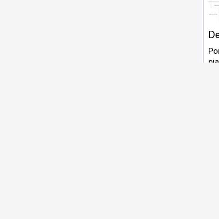
De
Po
pia
con
zon
de
L'
- 
3 s
Co
an
Pos
(ri
Cl
Pr