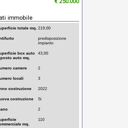
€ 250.000
ati immobile
uperficie totale mq.
219,00
ntifurto
predisposizione
impianto
uperficie box auto
43,00
 posto auto mq.
umero camere
2
umero locali
3
nno costruzione
2022
uova costruzione
Si
iano
2
uperficie
110
ommerciale mq.