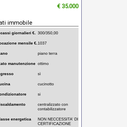
€ 35.000
ati immobile
ncassi giornalieri €.
300/350,00
ocazione mensile €.
1037
iano
piano terra
tato manutenzione
ottimo
ngresso
sì
ucina
cucinotto
ondizionatore
si
iscaldamento
centralizzato con
contabilizzatore
lasse energetica
NON NECCESSITA' DI
CERTIFICAZIONE