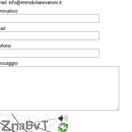
ail: info@immobiliarevanoni.it
minativo
ail
lefono
ssaggio