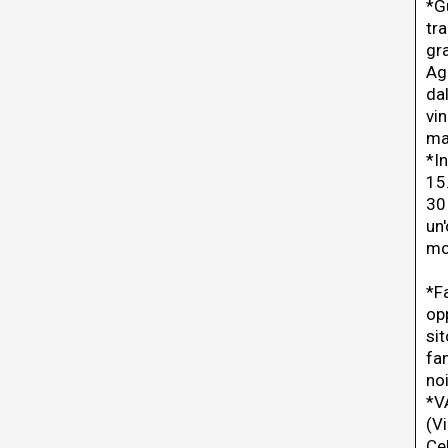
*Gu
tr
gr
Ag
da
vi
mas
*I
15
30
un'
mo
*F
opp
sit
fa
noi
*V
(V
Ce