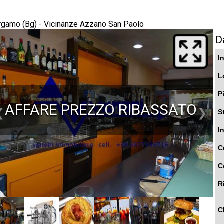
rgamo (Bg) - Vicinanze Azzano San Paolo
D
I
L
P
AFFARE PREZZO RIBASSATO
❮
❯
S
I
C
C
R
C