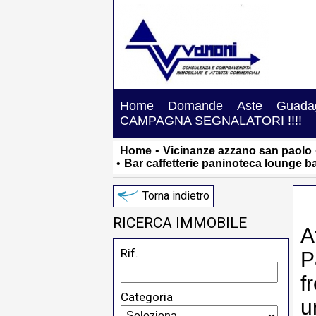
Home
Domande
Aste
Guadag
CAMPAGNA SEGNALATORI !!!!
Home
•
Vicinanze azzano san paolo
•
Bar caffetterie paninoteca lounge ba
Torna indietro
RICERCA IMMOBILE
A
Rif.
P
f
Categoria
u