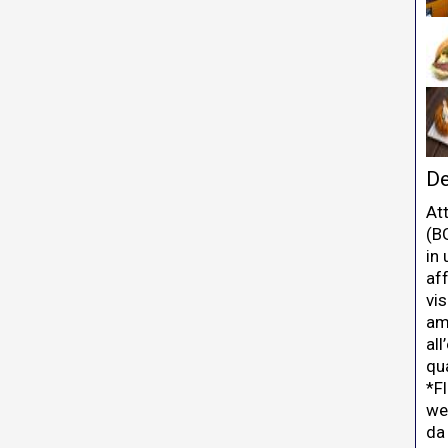
De
At
(BG
in
af
vis
am
all
qu
*Fl
we
da 