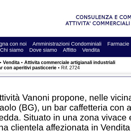
na con noi
Amministrazioni Condominiali
Farmacie
Chi siamo
Dove siamo
Affitto
Vendita
•
Vendita
•
Attivita commerciale artigianali industriali
r con aperitivi pasticcerie
•
Rif. 2724
ttività Vanoni propone, nelle vici
aolo (BG), un bar caffetteria con a
redda. Situato in una zona vivace 
na clientela affezionata in Vendita 