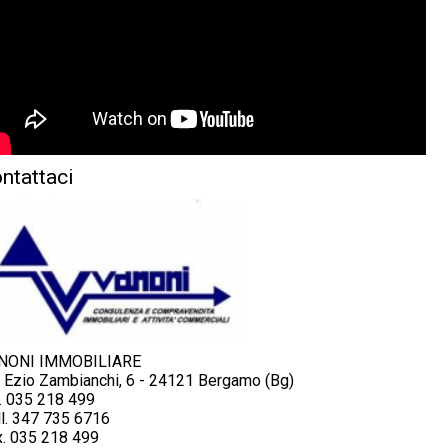
ntattaci
NONI IMMOBILIARE
a Ezio Zambianchi, 6 - 24121 Bergamo (Bg)
. 035 218 499
l. 347 735 6716
x. 035 218 499