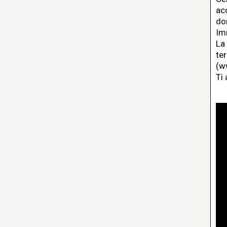
ac
do
Im
La
te
(
ww
Ti