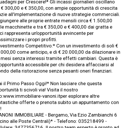
adagni per Crescere!* Gli incassi giornalieri oscillano
a € 300,00 e € 350,00, con ampie opportunità di crescita
azie all'implementazione di nuove strategie commerciali.
giungere alle proprie entrate mensili circa € 1.500,00
lle macchinette e tra € 350,00 e € 400,00 dai gratta e
nci rappresenta un’opportunità avvincente per
simizzare i propri profitti.
nvestimento Competitivo:* Con un investimento di soli €
.000,00 come anticipo, e di € 20.000,00 da dilazionare in
 mesi senza interessi tramite effetti cambiari. Questa è
opportunità accessibile per chi desidera affacciarsi al
ndo della ristorazione senza pesanti oneri finanziari.
ai il Primo Passo Oggi!* Non lasciare che questa
ortunità ti scivoli via! Visita il nostro
o:
www.immobiliare-vanoni.it
per esplorare altre
ntastiche offerte o prenota subito un appuntamento con
!
ANONI IMMOBILIARE - Bergamo, Via Ezio Zambianchi 6
icino alle Poste Centrali)* - Telefono: 035218499 -
llulare: 3477356716. Il nostro team esperto è pronto ad