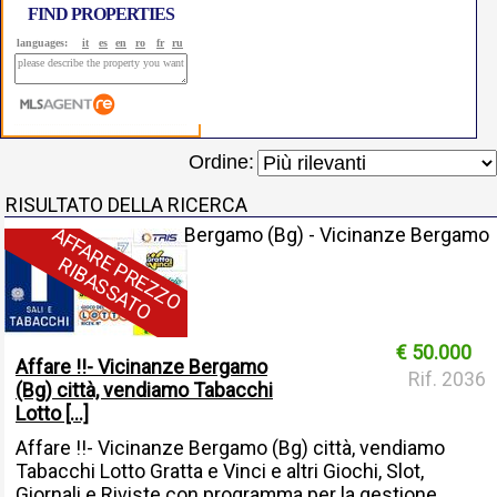
FIND PROPERTIES
languages:
it
es
en
ro
fr
ru
Ordine:
RISULTATO DELLA RICERCA
A
F
F
A
R
E
P
R
E
Z
Z
O
I
B
A
S
S
A
T
Bergamo (Bg) - Vicinanze Bergamo
R
O
€ 50.000
Affare !!- Vicinanze Bergamo
Rif. 2036
(Bg) città, vendiamo Tabacchi
Lotto [...]
Affare !!- Vicinanze Bergamo (Bg) città, vendiamo
Tabacchi Lotto Gratta e Vinci e altri Giochi, Slot,
Giornali e Riviste con programma per la gestione,