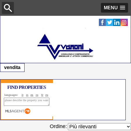
MENU
vendita
FIND PROPERTIES
languages:
it
es
en
ro
fr
ru
Ordine: