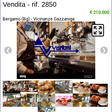
Vendita - rif. 2850
€ 210.000
Bergamo (Bg) - Vicinanze Gazzaniga
❮
❯