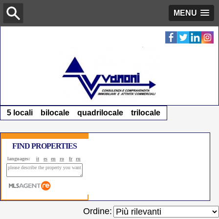
MENU
5 locali
bilocale
quadrilocale
trilocale
FIND PROPERTIES
languages:
it
es
en
ro
fr
ru
Ordine: