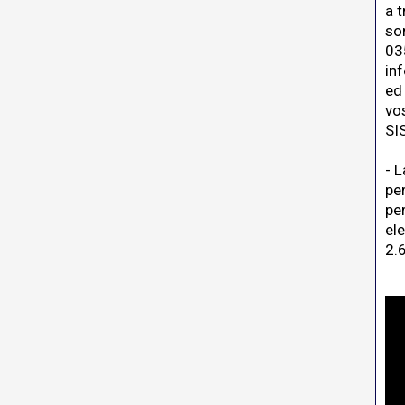
a 
so
03
in
ed 
vo
SI
- 
pe
pe
el
2.