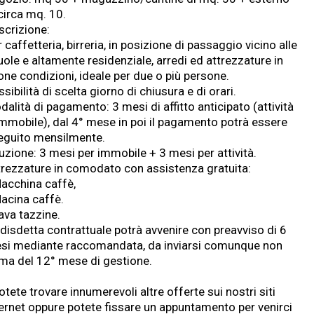
circa mq. 10.
scrizione:
 caffetteria, birreria, in posizione di passaggio vicino alle
uole e altamente residenziale, arredi ed attrezzature in
one condizioni, ideale per due o più persone.
sibilità di scelta giorno di chiusura e di orari.
alità di pagamento: 3 mesi di affitto anticipato (attività
immobile), dal 4° mese in poi il pagamento potrà essere
eguito mensilmente.
uzione: 3 mesi per immobile + 3 mesi per attività.
trezzature in comodato con assistenza gratuita:
Macchina caffè,
Macina caffè.
ava tazzine.
 disdetta contrattuale potrà avvenire con preavviso di 6
si mediante raccomandata, da inviarsi comunque non
ima del 12° mese di gestione.
otete trovare innumerevoli altre offerte sui nostri siti
ternet oppure potete fissare un appuntamento per venirci