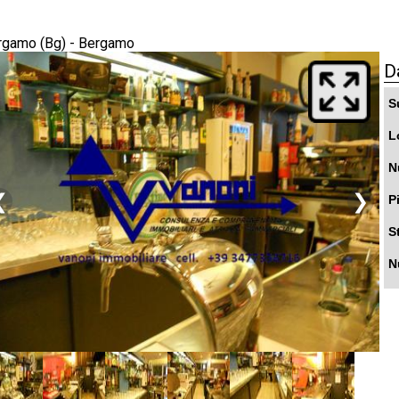
rgamo (Bg) - Bergamo
D
S
L
N
❮
❯
P
S
N