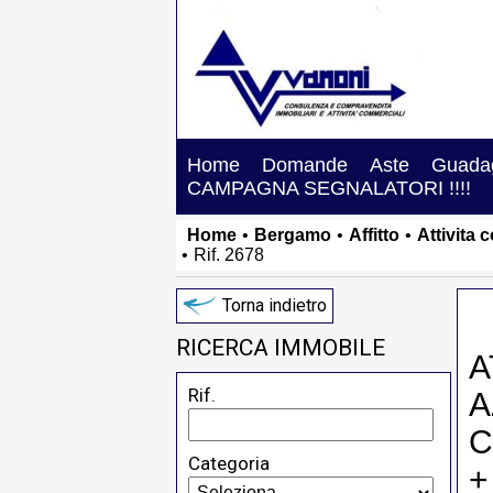
Home
Domande
Aste
Guadag
CAMPAGNA SEGNALATORI !!!!
Home
•
Bergamo
•
Affitto
•
Attivita 
•
Rif. 2678
Torna indietro
RICERCA IMMOBILE
A
Rif.
A
C
Categoria
+