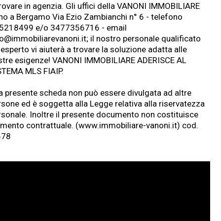
trovare in agenzia. Gli uffici della VANONI IMMOBILIARE
no a Bergamo Via Ezio Zambianchi n° 6 - telefono
5218499 e/o 3477356716 - email
fo@
immobiliarevanoni.it
; il nostro personale qualificato
esperto vi aiuterà a trovare la soluzione adatta alle
stre esigenze! VANONI IMMOBILIARE ADERISCE AL
STEMA MLS FIAIP.
La presente scheda non può essere divulgata ad altre
rsone ed è soggetta alla Legge relativa alla riservatezza
rsonale. Inoltre il presente documento non costituisce
emento contrattuale. (
www.immobiliare-vanoni.it
) cod.
678