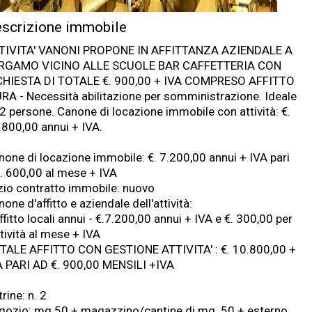
scrizione immobile
TIVITA' VANONI PROPONE IN AFFITTANZA AZIENDALE A
RGAMO VICINO ALLE SCUOLE BAR CAFFETTERIA CON
CHIESTA DI TOTALE €. 900,00 + IVA COMPRESO AFFITTO
RA - Necessità abilitazione per somministrazione. Ideale
/2 persone. Canone di locazione immobile con attività: €.
.800,00 annui + IVA.
none di locazione immobile: €. 7.200,00 annui + IVA pari
€. 600,00 al mese + IVA
izio contratto immobile: nuovo
one d'affitto e aziendale dell'attività:
ffitto locali annui - €.7.200,00 annui + IVA e €. 300,00 per
ttività al mese + IVA
TALE AFFITTO CON GESTIONE ATTIVITA' : €. 10.800,00 +
A PARI AD €. 900,00 MENSILI +IVA
rine: n. 2
gozio: mq 50 + magazzino/cantine di mq. 50 + esterno