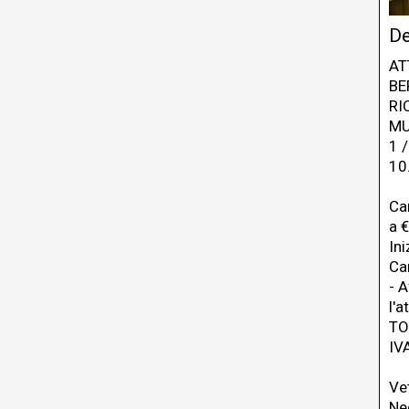
De
AT
BE
RI
MU
1 
10
Ca
a 
In
Can
- A
l'a
TO
IV
Vet
Ne