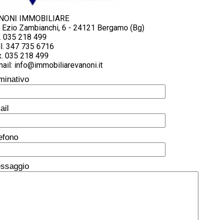
NONI IMMOBILIARE
a Ezio Zambianchi, 6 - 24121 Bergamo (Bg)
. 035 218 499
l. 347 735 6716
x. 035 218 499
ail: info@immobiliarevanoni.it
minativo
ail
lefono
ssaggio