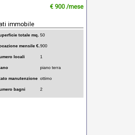
€ 900 /mese
ati immobile
uperficie totale mq.
50
ocazione mensile €.
900
umero locali
1
iano
piano terra
tato manutenzione
ottimo
umero bagni
2