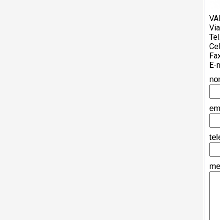
VA
Vi
Tel
Cel
Fa
E-m
no
em
te
me