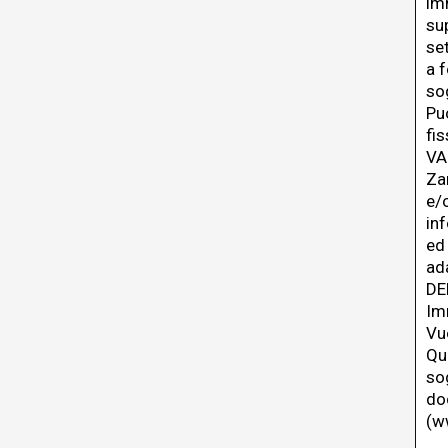
im
su
set
a f
so
Puo
fis
VA
Za
e/
in
ed 
ad
DE
Im
Vu
Qu
sog
do
(
ww