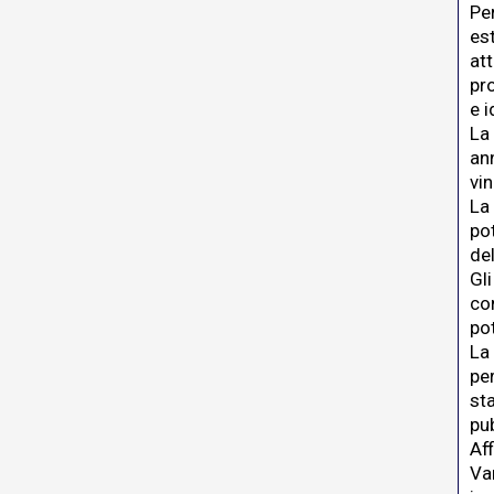
Per
es
att
pr
e i
La
an
vi
La
pot
de
Gli
co
po
La
pe
sta
pu
Af
Va