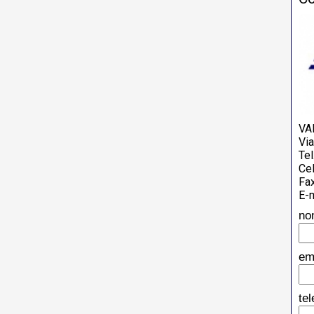
VA
Vi
Tel
Cel
Fa
E-m
no
em
te