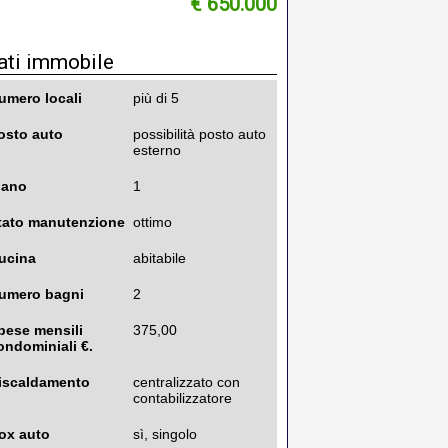
€ 650.000
ati immobile
umero locali
più di 5
osto auto
possibilità posto auto
esterno
iano
1
tato manutenzione
ottimo
ucina
abitabile
umero bagni
2
pese mensili
375,00
ondominiali €.
iscaldamento
centralizzato con
contabilizzatore
ox auto
sì, singolo