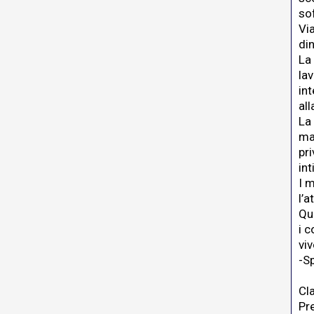
sof
Via
din
La
lav
int
all
La
mat
pri
int
I m
l’
Que
i 
viv
-S
Cl
Pr