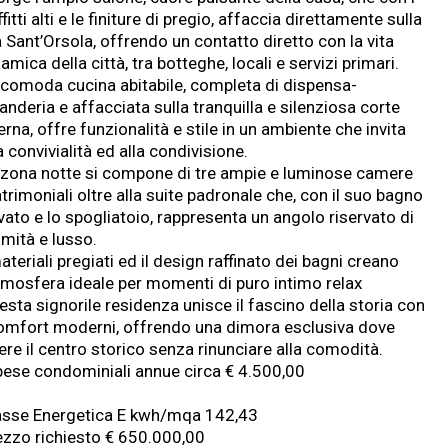
fitti alti e le finiture di pregio, affaccia direttamente sulla
 Sant’Orsola, offrendo un contatto diretto con la vita
amica della città, tra botteghe, locali e servizi primari.
 comoda cucina abitabile, completa di dispensa-
anderia e affacciata sulla tranquilla e silenziosa corte
erna, offre funzionalità e stile in un ambiente che invita
a convivialità ed alla condivisione.
 zona notte si compone di tre ampie e luminose camere
rimoniali oltre alla suite padronale che, con il suo bagno
vato e lo spogliatoio, rappresenta un angolo riservato di
imità e lusso.
ateriali pregiati ed il design raffinato dei bagni creano
atmosfera ideale per momenti di puro intimo relax
sta signorile residenza unisce il fascino della storia con
comfort moderni, offrendo una dimora esclusiva dove
ere il centro storico senza rinunciare alla comodità.
pese condominiali annue circa € 4.500,00
asse Energetica E kwh/mqa 142,43
ezzo richiesto € 650.000,00