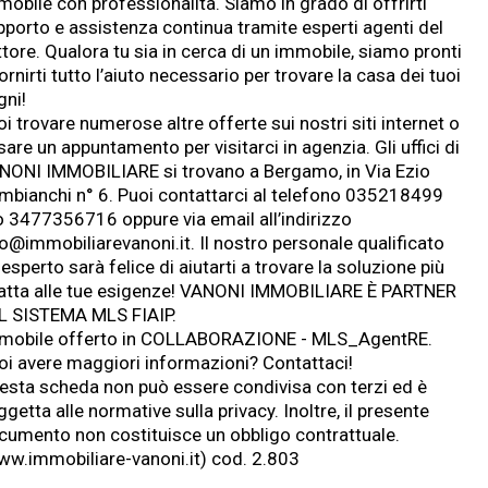
mobile con professionalità. Siamo in grado di offrirti
pporto e assistenza continua tramite esperti agenti del
tore. Qualora tu sia in cerca di un immobile, siamo pronti
ornirti tutto l’aiuto necessario per trovare la casa dei tuoi
gni!
i trovare numerose altre offerte sui nostri siti internet o
sare un appuntamento per visitarci in agenzia. Gli uffici di
NONI IMMOBILIARE si trovano a Bergamo, in Via Ezio
mbianchi n° 6. Puoi contattarci al telefono 035218499
o 3477356716 oppure via email all’indirizzo
fo@
immobiliarevanoni.it
. Il nostro personale qualificato
esperto sarà felice di aiutarti a trovare la soluzione più
atta alle tue esigenze! VANONI IMMOBILIARE È PARTNER
L SISTEMA MLS FIAIP.
mobile offerto in COLLABORAZIONE - MLS_AgentRE.
oi avere maggiori informazioni? Contattaci!
esta scheda non può essere condivisa con terzi ed è
getta alle normative sulla privacy. Inoltre, il presente
cumento non costituisce un obbligo contrattuale.
w.immobiliare-vanoni.it
) cod. 2.803