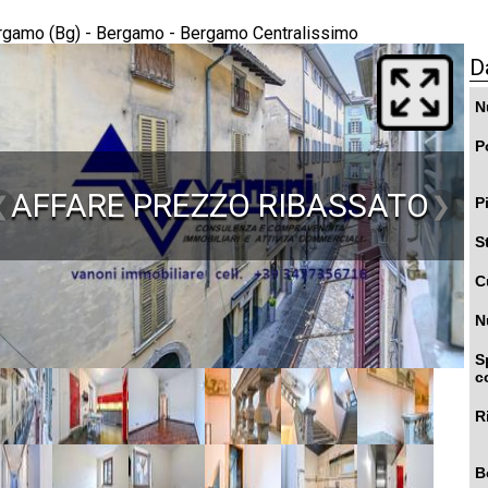
rgamo (Bg) - Bergamo - Bergamo Centralissimo
D
N
P
AFFARE PREZZO RIBASSATO
❮
❯
P
S
C
N
S
c
R
B