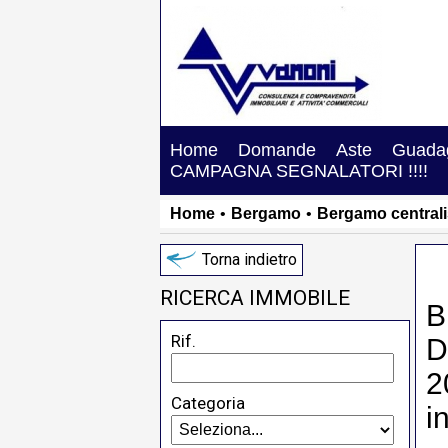
Home
Domande
Aste
Guadag
CAMPAGNA SEGNALATORI !!!!
Home
•
Bergamo
•
Bergamo central
Torna indietro
RICERCA IMMOBILE
B
Rif.
D
2
Categoria
i