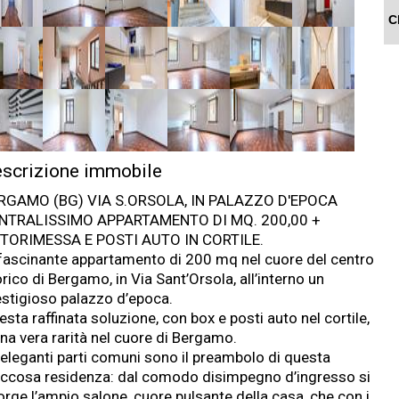
C
scrizione immobile
RGAMO (BG) VIA S.ORSOLA, IN PALAZZO D'EPOCA
NTRALISSIMO APPARTAMENTO DI MQ. 200,00 +
TORIMESSA E POSTI AUTO IN CORTILE.
fascinante appartamento di 200 mq nel cuore del centro
rico di Bergamo, in Via Sant’Orsola, all’interno un
estigioso palazzo d’epoca.
sta raffinata soluzione, con box e posti auto nel cortile,
una vera rarità nel cuore di Bergamo.
 eleganti parti comuni sono il preambolo di questa
iccosa residenza: dal comodo disimpegno d’ingresso si
orge l’ampio salone, cuore pulsante della casa, che con i