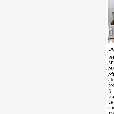
De
BE
CE
AU
Af
sto
pr
Que
è 
Le
sc
sc