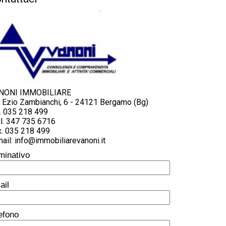
NONI IMMOBILIARE
a Ezio Zambianchi, 6 - 24121 Bergamo (Bg)
. 035 218 499
l. 347 735 6716
x. 035 218 499
ail: info@immobiliarevanoni.it
minativo
ail
lefono