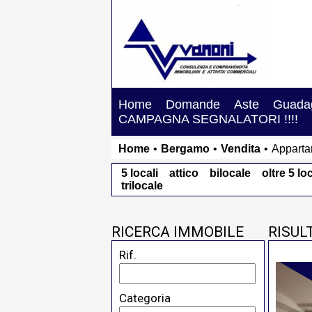
Home
Domande
Aste
Guadag
CAMPAGNA SEGNALATORI !!!!
Home
•
Bergamo
•
Vendita
•
Appart
5 locali
attico
bilocale
oltre 5 loc
trilocale
RICERCA IMMOBILE
RISUL
Rif.
Categoria