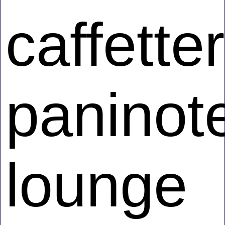
caffetter
paninot
lounge