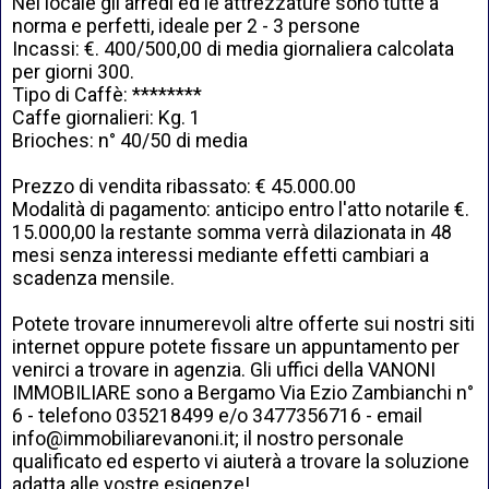
Nel locale gli arredi ed le attrezzature sono tutte a
norma e perfetti, ideale per 2 - 3 persone
Incassi: €. 400/500,00 di media giornaliera calcolata
per giorni 300.
Tipo di Caffè: ********
Caffe giornalieri: Kg. 1
Brioches: n° 40/50 di media
Prezzo di vendita ribassato: € 45.000.00
Modalità di pagamento: anticipo entro l'atto notarile €.
15.000,00 la restante somma verrà dilazionata in 48
mesi senza interessi mediante effetti cambiari a
scadenza mensile.
Potete trovare innumerevoli altre offerte sui nostri siti
internet oppure potete fissare un appuntamento per
venirci a trovare in agenzia. Gli uffici della VANONI
IMMOBILIARE sono a Bergamo Via Ezio Zambianchi n°
6 - telefono 035218499 e/o 3477356716 - email
info@
immobiliarevanoni.it
; il nostro personale
qualificato ed esperto vi aiuterà a trovare la soluzione
adatta alle vostre esigenze!