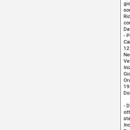
gio
son
Ric
co
Dat
- 
Ca
12
Ne
Vet
In
Gi
Or
19
Do
- 
ott
st
Inc