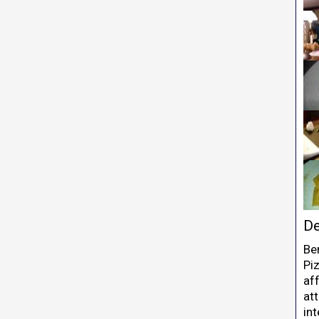
De
Be
Piz
aff
att
in