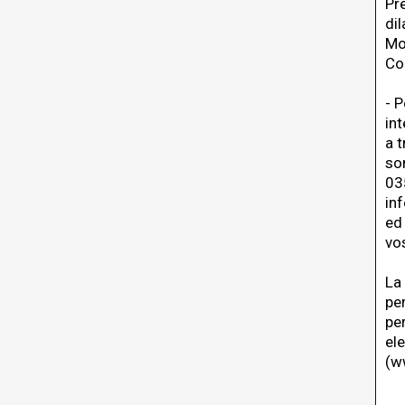
Pre
dil
Mo
Co
- P
in
a 
so
03
in
ed 
vo
La
pe
pe
el
(
ww