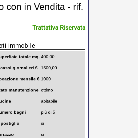
 con in Vendita - rif.
Trattativa Riservata
ati immobile
uperficie totale mq.
400,00
ncassi giornalieri €.
1500,00
ocazione mensile €.
1000
tato manutenzione
ottimo
ucina
abitabile
umero bagni
più di 5
ipostiglio
si
errazzo
si