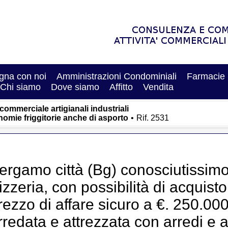
na con noi
Amministrazioni Condominiali
Farmacie
Chi siamo
Dove siamo
Affitto
Vendita
 commerciale artigianali industriali
onomie friggitorie anche di asporto
•
Rif. 2531
ergamo città (Bg) conosciutissimo
izzeria, con possibilità di acquist
rezzo di affare sicuro a €. 250.000,0
rredata e attrezzata con arredi e at