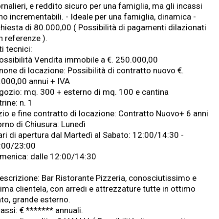
rnalieri, e reddito sicuro per una famiglia, ma gli incassi
o incrementabili. - Ideale per una famiglia, dinamica -
hiesta di 80.000,00 ( Possibilità di pagamenti dilazionati
n referenze ).
i tecnici:
Possibilità Vendita immobile a €. 250.000,00
none di locazione: Possibilità di contratto nuovo €.
.000,00 annui + IVA
gozio: mq. 300 + esterno di mq. 100 e cantina
rine: n. 1
izio e fine contratto di locazione: Contratto Nuovo+ 6 anni
orno di Chiusura: Lunedì
ari di apertura dal Martedì al Sabato: 12:00/14:30 -
:00/23:00
menica: dalle 12:00/14:30
Descrizione: Bar Ristorante Pizzeria, conosciutissimo e
ima clientela, con arredi e attrezzature tutte in ottimo
ato, grande esterno.
assi: € ******* annuali.