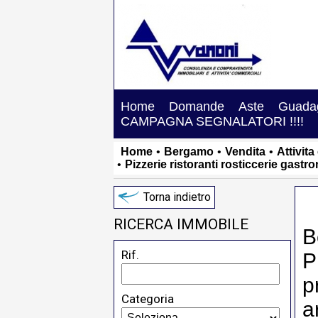
Home
Domande
Aste
Guadag
CAMPAGNA SEGNALATORI !!!!
Home
•
Bergamo
•
Vendita
•
Attivita
•
Pizzerie ristoranti rosticcerie gastr
Torna indietro
RICERCA IMMOBILE
B
Rif.
P
p
Categoria
a