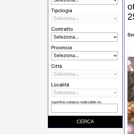
o
Tipologia
2
Contratto
Be
Provincia
Città
Località
superficie cubatura realizzabile mc.