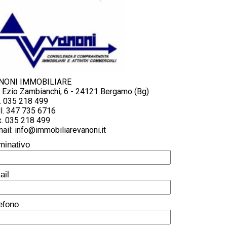
NONI IMMOBILIARE
a Ezio Zambianchi, 6 - 24121 Bergamo (Bg)
. 035 218 499
l. 347 735 6716
x. 035 218 499
ail: info@immobiliarevanoni.it
minativo
ail
lefono