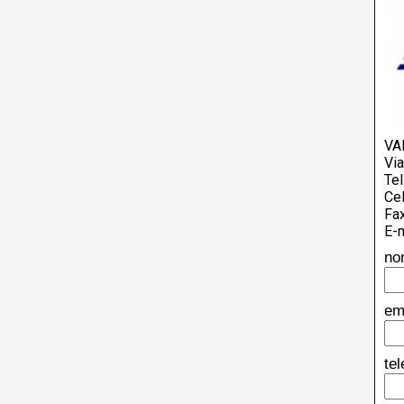
VA
Vi
Tel
Cel
Fa
E-m
no
em
te