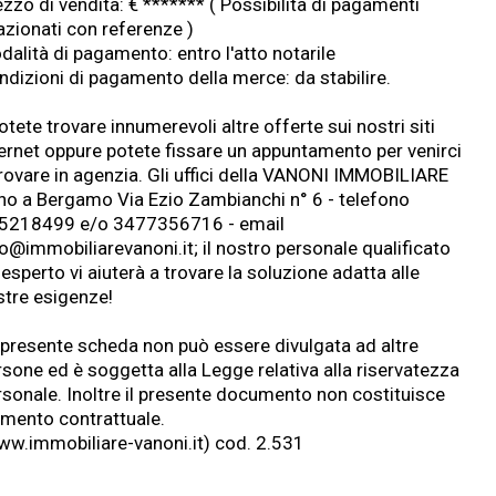
zzo di vendita: € ******* ( Possibilità di pagamenti
azionati con referenze )
dalità di pagamento: entro l'atto notarile
ndizioni di pagamento della merce: da stabilire.
otete trovare innumerevoli altre offerte sui nostri siti
ternet oppure potete fissare un appuntamento per venirci
trovare in agenzia. Gli uffici della VANONI IMMOBILIARE
no a Bergamo Via Ezio Zambianchi n° 6 - telefono
5218499 e/o 3477356716 - email
fo@
immobiliarevanoni.it
; il nostro personale qualificato
esperto vi aiuterà a trovare la soluzione adatta alle
stre esigenze!
 presente scheda non può essere divulgata ad altre
rsone ed è soggetta alla Legge relativa alla riservatezza
rsonale. Inoltre il presente documento non costituisce
emento contrattuale.
w.immobiliare-vanoni.it
) cod. 2.531