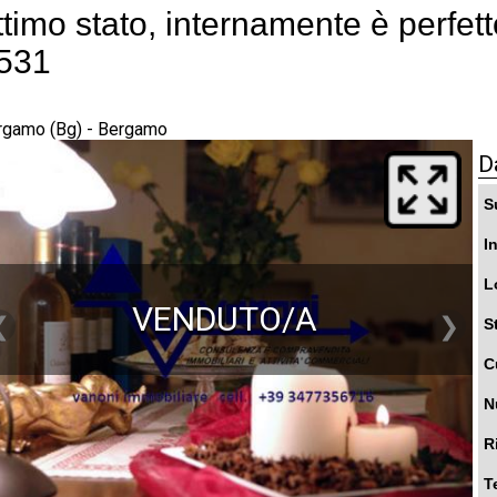
ttimo stato, internamente è perfetto
531
rgamo (Bg) - Bergamo
D
S
I
L
VENDUTO/A
❮
❯
S
C
N
R
T