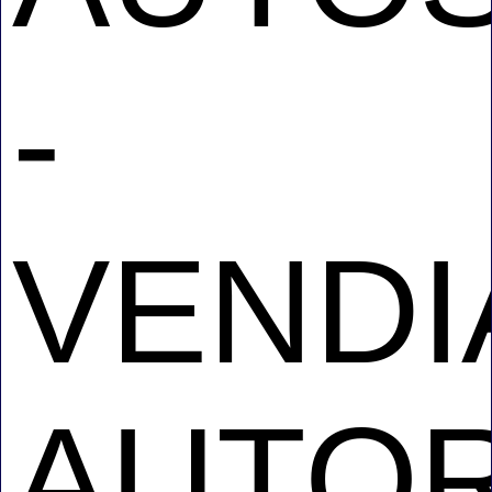
-
VEND
AUTO