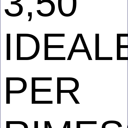
3,50
IDEAL
PER