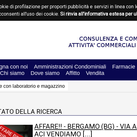
okie di profilazione per proporti pubblicità e servizi in linea c
consenti all'uso dei cookie.
Si rinvia all'informativa estesa per u
na con noi
Amministrazioni Condominiali
Farmacie
Chi siamo
Dove siamo
Affitto
Vendita
e con laboratorio e magazzino
TATO DELLA RICERCA
AFFARE!! - BERGAMO (BG) - VI
A
F
F
A
R
E
P
R
E
Z
Z
O
I
B
A
S
S
A
T
ACI VENDIAMO [...]