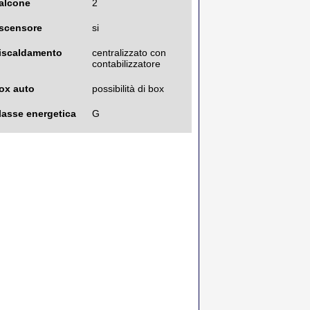
alcone
2
scensore
si
iscaldamento
centralizzato con
contabilizzatore
ox auto
possibilità di box
lasse energetica
G