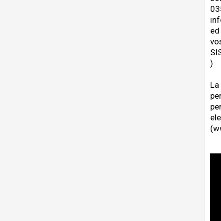
03
in
ed 
vo
SI
)
La
pe
pe
el
(
ww