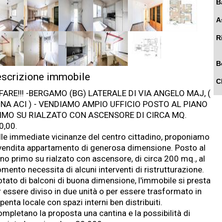
B
A
R
B
scrizione immobile
C
FARE!!! -BERGAMO (BG) LATERALE DI VIA ANGELO MAJ, (
NA ACI ) - VENDIAMO AMPIO UFFICIO POSTO AL PIANO
IMO SU RIALZATO CON ASCENSORE DI CIRCA MQ.
0,00.
lle immediate vicinanze del centro cittadino, proponiamo
 vendita appartamento di generosa dimensione. Posto al
ano primo su rialzato con ascensore, di circa 200 mq., al
mento necessita di alcuni interventi di ristrutturazione.
otato di balconi di buona dimensione, l'immobile si presta
r essere diviso in due unità o per essere trasformato in
penta locale con spazi interni ben distribuiti.
ompletano la proposta una cantina e la possibilità di