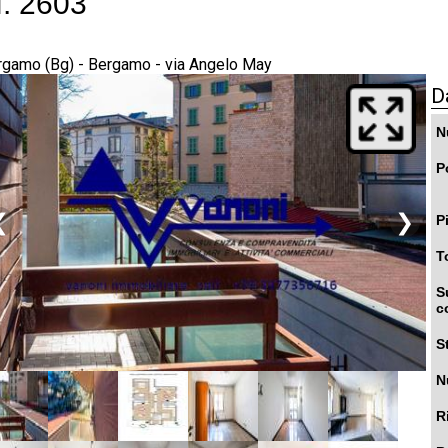
if. 2603
rgamo (Bg) - Bergamo - via Angelo May
D
N
P
❮
❯
P
T
S
c
S
N
R