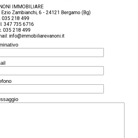
NONI IMMOBILIARE
a Ezio Zambianchi, 6 - 24121 Bergamo (Bg)
. 035 218 499
l. 347 735 6716
x. 035 218 499
ail: info@immobiliarevanoni.it
minativo
ail
lefono
ssaggio