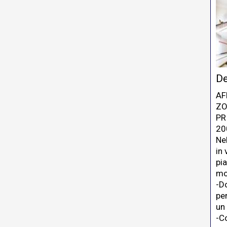
De
AF
ZO
PR
20
Ne
in
pi
mo
-D
pe
un 
-C