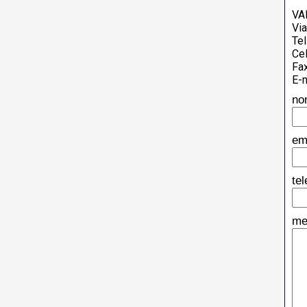
VA
Vi
Tel
Cel
Fa
E-m
no
em
te
me