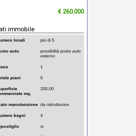
€ 260.000
ati immobile
umero locali
più di 5
osto auto
possibilità posto auto
esterno
iano
1
otale piani
5
uperficie
200,00
ommerciale mq.
tato manutenzione
da ristrutturare
umero bagni
4
ipostiglio
si