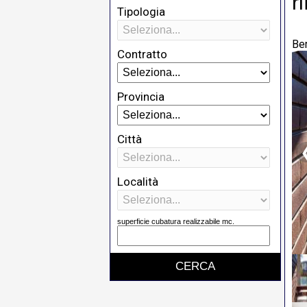
r
Tipologia
Be
Contratto
Provincia
Città
Località
superficie cubatura realizzabile mc.