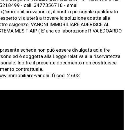
5218499 - cell. 3477356716 - email
fo@
immobiliarevanoni.it
; il nostro personale qualificato
esperto vi aiuterà a trovare la soluzione adatta alle
stre esigenze! VANONI IMMOBILIARE ADERISCE AL
STEMA MLS FIAIP ( E' una collaborazione RIVA EDOARDO
 presente scheda non può essere divulgata ad altre
rsone ed è soggetta alla Legge relativa alla riservatezza
rsonale. Inoltre il presente documento non costituisce
emento contrattuale.
w.immobiliare-vanoni.it
) cod. 2.603