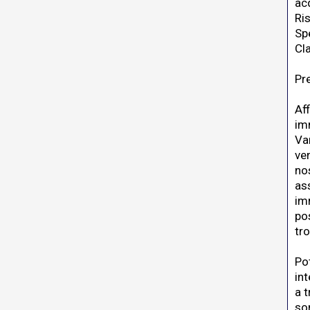
ac
Ri
Sp
Cl
Pr
Aff
im
Va
ve
no
as
imm
pos
tro
Pot
in
a 
so