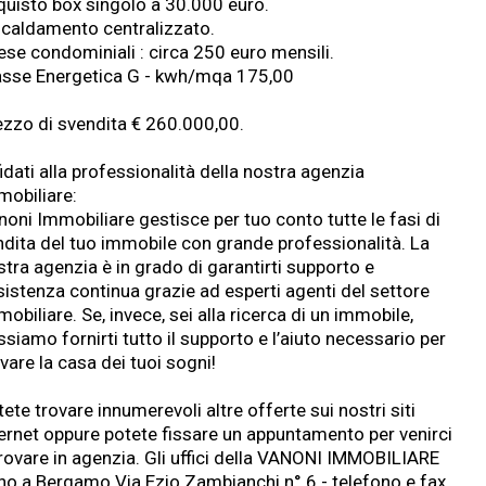
quisto box singolo a 30.000 euro.
scaldamento centralizzato.
ese condominiali : circa 250 euro mensili.
asse Energetica G - kwh/mqa 175,00
ezzo di svendita € 260.000,00.
idati alla professionalità della nostra agenzia
mobiliare:
noni Immobiliare gestisce per tuo conto tutte le fasi di
ndita del tuo immobile con grande professionalità. La
stra agenzia è in grado di garantirti supporto e
sistenza continua grazie ad esperti agenti del settore
obiliare. Se, invece, sei alla ricerca di un immobile,
siamo fornirti tutto il supporto e l’aiuto necessario per
vare la casa dei tuoi sogni!
ete trovare innumerevoli altre offerte sui nostri siti
ternet oppure potete fissare un appuntamento per venirci
trovare in agenzia. Gli uffici della VANONI IMMOBILIARE
no a Bergamo Via Ezio Zambianchi n° 6 - telefono e fax