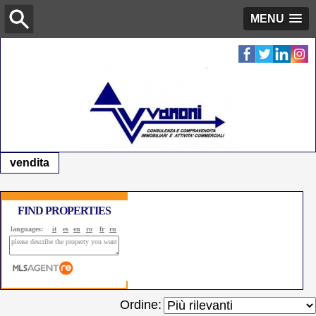
MENU
vendita
FIND PROPERTIES
languages:
it
es
en
ro
fr
ru
Ordine: