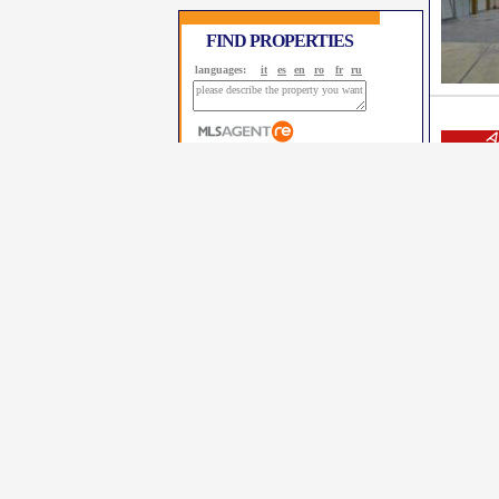
FIND PROPERTIES
languages:
it
es
en
ro
fr
ru