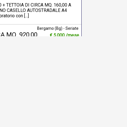
+ TETTOIA DI CIRCA MQ. 160,00 A
ICINO CASELLO AUTOSTRADALE A4
torio con [...]
Bergamo (Bg) - Seriate
A MQ. 920,00
€ 5.000 /mese
Rif. 2859
 SERIATE (BG) IN POSIZIONE
4 Proponiamo in locazione ampi
, altezza [...]
Bergamo (Bg) - Seriate
A MQ. 250,00 -
€ 1.650 /mese
Rif. 2863
- CON UFFICI INTERNI DI CIRCA MQ.
EGICA VICINO CASELLO AUTOSTRADALE
Bergamo (Bg) - Seriate
€ 28.000