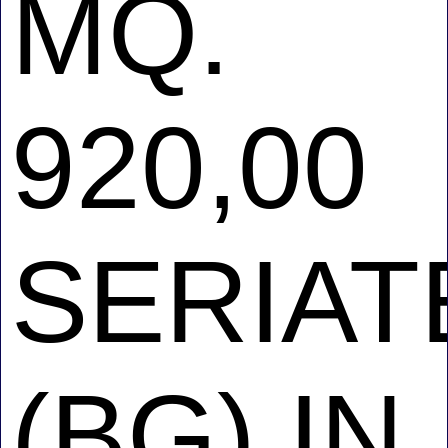
MQ.
920,00
SERIAT
(BG) IN