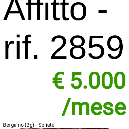
Affitto -
rif. 2859
€ 5.000
/mese
Bergamo (Bg) - Seriate