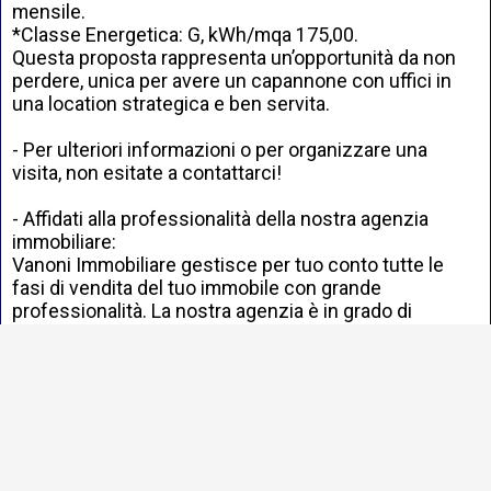
mensile.
*Classe Energetica: G, kWh/mqa 175,00.
Questa proposta rappresenta un’opportunità da non
perdere, unica per avere un capannone con uffici in
una location strategica e ben servita.
- Per ulteriori informazioni o per organizzare una
visita, non esitate a contattarci!
- Affidati alla professionalità della nostra agenzia
immobiliare:
Vanoni Immobiliare gestisce per tuo conto tutte le
fasi di vendita del tuo immobile con grande
professionalità. La nostra agenzia è in grado di
garantirti supporto e assistenza continua grazie ad
esperti agenti del settore immobiliare. Se, invece, sei
alla ricerca di un immobile, possiamo fornirti tutto il
supporto e l’aiuto necessario per trovare la casa dei
tuoi sogni!
- Potete trovare innumerevoli altre offerte sui nostri