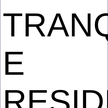
TRANQ
E
RESID