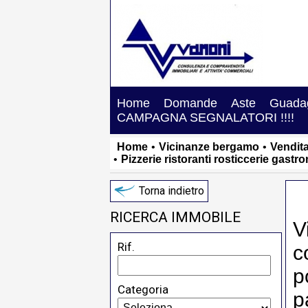
Home
Domande
Aste
Guadag
CAMPAGNA SEGNALATORI !!!!
Home
•
Vicinanze bergamo
•
Vendit
•
Pizzerie ristoranti rosticcerie gastr
Torna indietro
RICERCA IMMOBILE
V
Rif.
c
p
Categoria
p