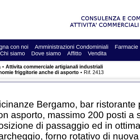
na con noi
Amministrazioni Condominiali
Farmacie
Chi siamo
Dove siamo
Affitto
Vendita
a
•
Attivita commerciale artigianali industriali
onomie friggitorie anche di asporto
•
Rif. 2413
icinanze Bergamo, bar ristorante p
on asporto, massimo 200 posti a s
osizione di passaggio ed in ottima
archeggio, forno rotativo di nuova