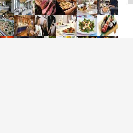
scrizione immobile
cinanze Bergamo, bar ristorante pizzeria climatizzato,
n asporto, massimo 200 posti a sedere + esterno, in
sizione di passaggio ed in ottima posizione, parcheggio,
rno rotativo di nuova generazione, arredi ed attrezzature
ottimo stato. Ideale per 2-3 persone.
i tecnici:
none di locazione: €. 18.000,00 + IVA