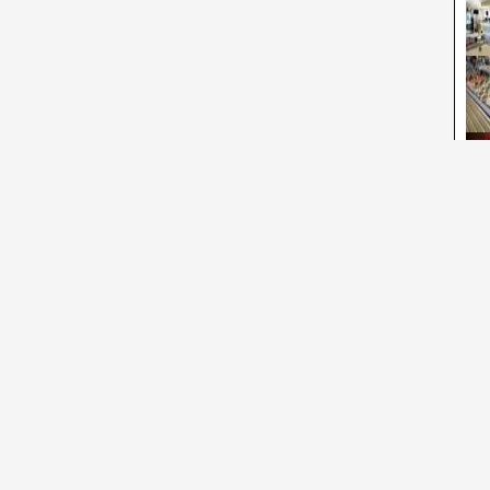
De
Vi
co
po
fo
in 
Dat
Ca