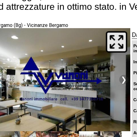
d attrezzature in ottimo stato. in Ve
rgamo (Bg) - Vicinanze Bergamo
D
P
i
I
P
❮
❯
S
c
C
C
R
A