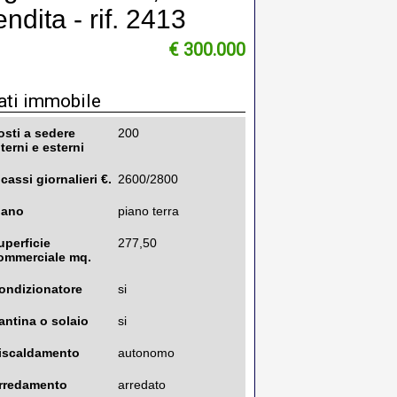
ndita - rif. 2413
€ 300.000
ati immobile
osti a sedere
200
nterni e esterni
ncassi giornalieri €.
2600/2800
iano
piano terra
uperficie
277,50
ommerciale mq.
ondizionatore
si
antina o solaio
si
iscaldamento
autonomo
rredamento
arredato