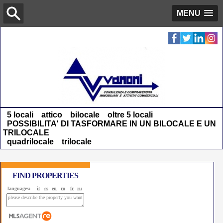
MENU
5 locali
attico
bilocale
oltre 5 locali
POSSIBILITA' DI TASFORMARE IN UN BILOCALE E UN
TRILOCALE
quadrilocale
trilocale
FIND PROPERTIES
languages:
it
es
en
ro
fr
ru