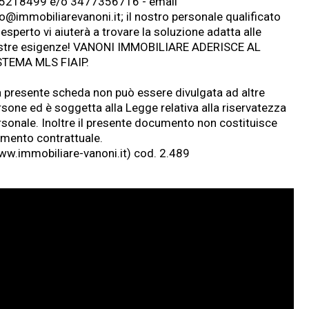
5218499 e/o 3477356716 - email
fo@
immobiliarevanoni.it
; il nostro personale qualificato
esperto vi aiuterà a trovare la soluzione adatta alle
stre esigenze! VANONI IMMOBILIARE ADERISCE AL
STEMA MLS FIAIP.
a presente scheda non può essere divulgata ad altre
rsone ed è soggetta alla Legge relativa alla riservatezza
rsonale. Inoltre il presente documento non costituisce
emento contrattuale.
w.immobiliare-vanoni.it
) cod. 2.489