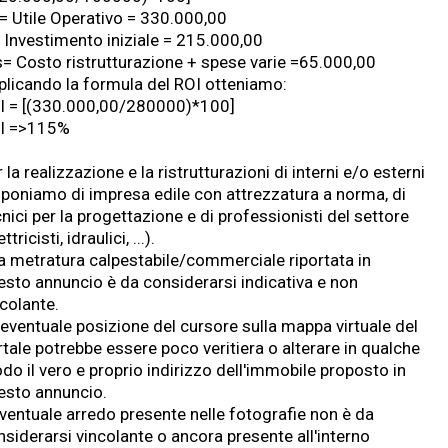
= Utile Operativo = 330.000,00
= Investimento iniziale = 215.000,00
s= Costo ristrutturazione + spese varie =65.000,00
plicando la formula del ROI otteniamo:
I = [(330.000,00/280000)*100]
I =>115%
 la realizzazione e la ristrutturazioni di interni e/o esterni
sponiamo di impresa edile con attrezzatura a norma, di
nici per la progettazione e di professionisti del settore
ettricisti, idraulici, ...).
La metratura calpestabile/commerciale riportata in
esto annuncio è da considerarsi indicativa e non
ncolante.
'eventuale posizione del cursore sulla mappa virtuale del
rtale potrebbe essere poco veritiera o alterare in qualche
do il vero e proprio indirizzo dell'immobile proposto in
esto annuncio.
eventuale arredo presente nelle fotografie non è da
nsiderarsi vincolante o ancora presente all'interno