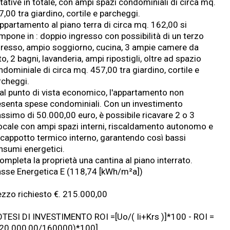
tative in totale, con ampi spazi condominiali di circa mq.
,00 tra giardino, cortile e parcheggi.
appartamento al piano terra di circa mq. 162,00 si
mpone in : doppio ingresso con possibilità di un terzo
gresso, ampio soggiorno, cucina, 3 ampie camere da
to, 2 bagni, lavanderia, ampi ripostigli, oltre ad spazio
dominiale di circa mq. 457,00 tra giardino, cortile e
rcheggi.
Dal punto di vista economico, l'appartamento non
esenta spese condominiali. Con un investimento
ssimo di 50.000,00 euro, è possibile ricavare 2 o 3
locale con ampi spazi interni, riscaldamento autonomo e
 cappotto termico interno, garantendo così bassi
nsumi energetici.
ompleta la proprietà una cantina al piano interrato.
asse Energetica E (118,74 [kWh/m²a])
ezzo richiesto €. 215.000,00
OTESI DI INVESTIMENTO ROI =[Uo/( Ii+Krs )]*100 - ROI =
320.000,00/160000)*100]