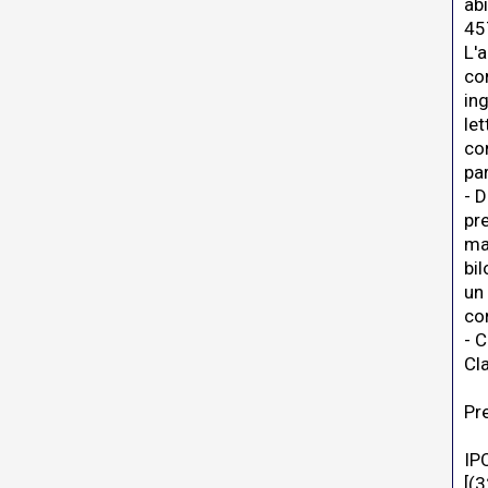
abi
457
L'
co
in
let
con
pa
- 
pr
ma
bi
un
co
- C
Cl
Pr
IP
[(