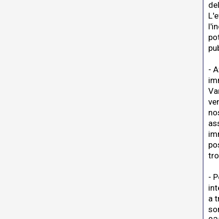
de
L'
l'i
pot
pu
- A
im
Va
ve
no
as
imm
pos
tro
- P
in
a 
so