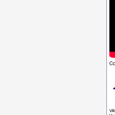
Co
VA