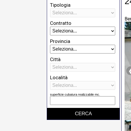
2
Tipologia
Be
Contratto
Provincia
Città
Località
superficie cubatura realizzabile mc.