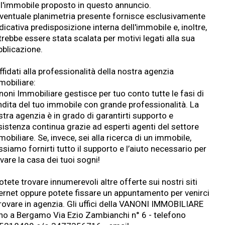
ll'immobile proposto in questo annuncio.
eventuale planimetria presente fornisce esclusivamente
ndicativa predisposizione interna dell'immobile e, inoltre,
rebbe essere stata scalata per motivi legati alla sua
bblicazione.
ffidati alla professionalità della nostra agenzia
mobiliare:
noni Immobiliare gestisce per tuo conto tutte le fasi di
ndita del tuo immobile con grande professionalità. La
stra agenzia è in grado di garantirti supporto e
sistenza continua grazie ad esperti agenti del settore
obiliare. Se, invece, sei alla ricerca di un immobile,
siamo fornirti tutto il supporto e l’aiuto necessario per
vare la casa dei tuoi sogni!
otete trovare innumerevoli altre offerte sui nostri siti
ternet oppure potete fissare un appuntamento per venirci
trovare in agenzia. Gli uffici della VANONI IMMOBILIARE
no a Bergamo Via Ezio Zambianchi n° 6 - telefono