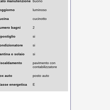
tato manutenzione
buono
oggiorno
luminoso
ucina
cucinotto
umero bagni
2
ipostiglio
si
ondizionatore
si
antina o solaio
si
iscaldamento
pavimento con
contabilizzatore
ox auto
posto auto
lasse energetica
E