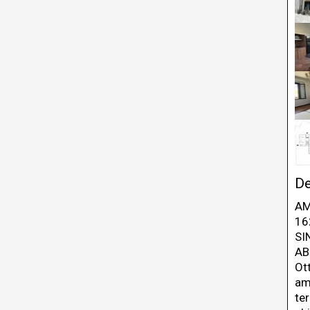
De
AM
16
SI
AB
Ot
am
ter