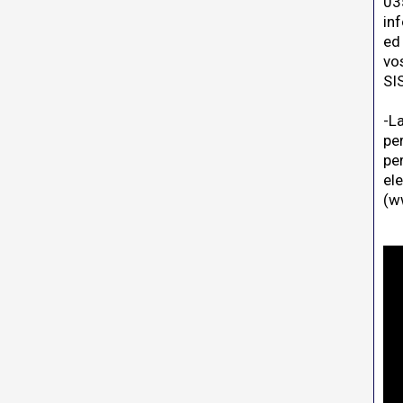
03
in
ed 
vo
SI
-L
pe
pe
el
(
ww