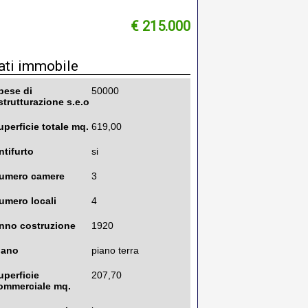
€ 215.000
ati immobile
pese di
50000
istrutturazione s.e.o
uperficie totale mq.
619,00
ntifurto
si
umero camere
3
umero locali
4
nno costruzione
1920
iano
piano terra
uperficie
207,70
ommerciale mq.