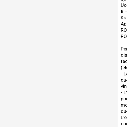
Uo
Ii 
Kr
Ap
RO
RO
Per
di
tec
(el
- 
qu
vi
- L
po
mo
qu
L'
co