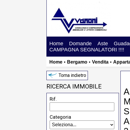
Home
Domande
Aste
Guadag
CAMPAGNA SEGNALATORI !!!!
Home
•
Bergamo
•
Vendita
•
Appart
Torna indietro
RICERCA IMMOBILE
A
Rif.
M
S
Categoria
A