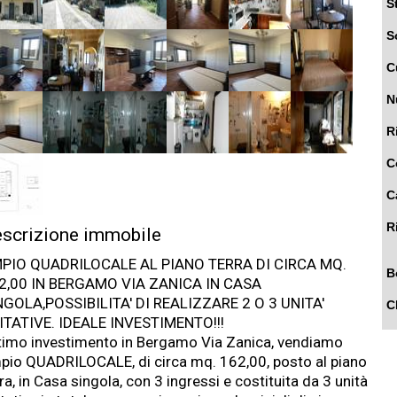
S
S
C
N
R
C
C
R
scrizione immobile
PIO QUADRILOCALE AL PIANO TERRA DI CIRCA MQ.
B
2,00 IN BERGAMO VIA ZANICA IN CASA
NGOLA,POSSIBILITA' DI REALIZZARE 2 O 3 UNITA'
C
ITATIVE. IDEALE INVESTIMENTO!!!
timo investimento in Bergamo Via Zanica, vendiamo
pio QUADRILOCALE, di circa mq. 162,00, posto al piano
ra, in Casa singola, con 3 ingressi e costituita da 3 unità