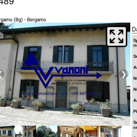
489
rgamo (Bg) - Bergamo
D
S
r
S
A
❮
❯
N
N
A
P
S
c