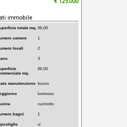
€ 125.000
ati immobile
uperficie totale mq.
96,00
umero camere
1
umero locali
2
iano
3
uperficie
86,00
ommerciale mq.
tato manutenzione
buono
oggiorno
luminoso
ucina
cucinotto
umero bagni
1
ipostiglio
si