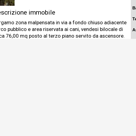
B
scrizione immobile
T
rgamo zona malpensata in via a fondo chiuso adiacente
co pubblico e area riservata ai cani, vendesi bilocale di
A
rca 76,00 mq posto al terzo piano servito da ascensore.
C
palazzina degli anni 60 si presenta in discrete condizioni.
appartamento è così composto: ingresso soggiorno,
R
cina abitabile, disimpegno notte, camera matrimoniale,
no, ripostiglio, due ampi balconi, cantina di circa 20,00
C
.
scaldamento autonomo.
vimenti in marmo.
ti auto liberi sotto casa, nelle vicinanze sono presenti i
ncipali servizi di prima necessità, supermercati.
ochi minuti dalla stazione e dal centro e dallo svincolo
tostradale.
ntina con accesso carrale per bici e moto.