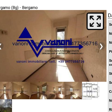
rgamo (Bg) - Bergamo
D
S
N
N
❮
❯
P
S
c
S
S
C
N
R