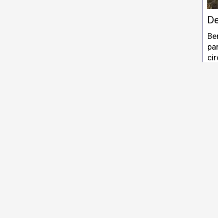
De
Be
par
ci
la 
L'
cu
bag
mq
Ri
Pa
Pos
pri
A p
au
Ca