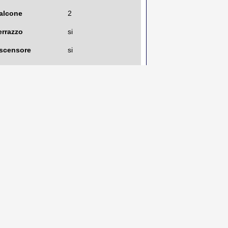
alcone
2
errazzo
si
scensore
si
antina o solaio
si
iscaldamento
centralizzato con
contabilizzatore
lasse energetica
G