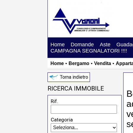
Home
Domande
Aste
Guadag
CAMPAGNA SEGNALATORI !!!!
Home
•
Bergamo
•
Vendita
•
Appart
Torna indietro
RICERCA IMMOBILE
B
Rif.
a
v
Categoria
s